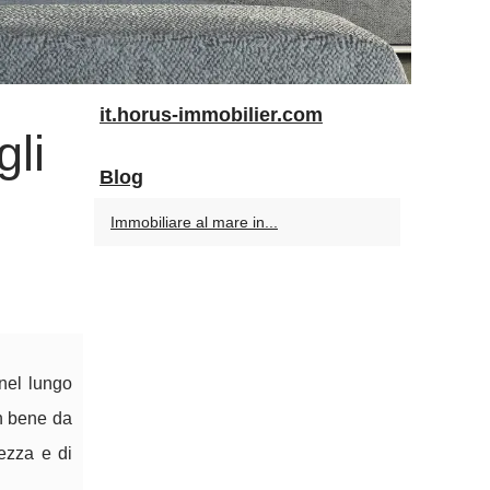
it.horus-immobilier.com
gli
Blog
Immobiliare al mare in...
 nel lungo
un bene da
ezza e di