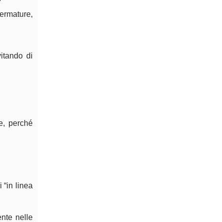
ermature,
vitando di
e, perché
i “in linea
nte nelle