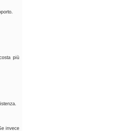
oporto.
 costa più
sistenza.
 Se invece