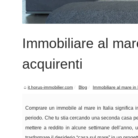
Immobiliare al mare 
acquirenti
it.horus-immobilier.com
Blog
Immobiliare al mare in It
Comprare un immobile al mare in Italia significa in
periodo. Che tu stia cercando una seconda casa per
mettere a reddito in alcune settimane dell’anno, 
trasformare il desiderio “casa sul mare” in un proget