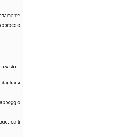
rettamente
 approccio
previsto.
itagliarsi
d’appoggio
gge, porti