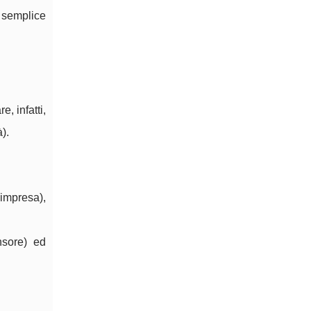
 semplice
, infatti,
).
 impresa),
nsore) ed
.